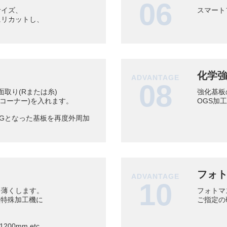
06
サイズ、
スマート
にリカットし、
化学
ADVANTAGE
08
面取り(Rまたは糸)
強化基板
コーナー)を入れます。
OGS加
Gとなった基板を再度外周加
フォ
ADVANTAGE
10
を薄くします。
フォトマ
大型特殊加工機に
ご指定の
200mm etc…