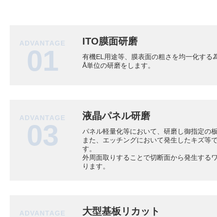
ITO膜面研磨
ADVANTAGE
01
有機EL用途等、膜表面の粗さを均一化する
Å単位の研磨をします。
液晶パネル研磨
ADVANTAGE
03
パネル軽量化等において、研磨し御指定の
また、エッチングにおいて発生したキズ等で
す。
外周面取りすることで切断面から発生する
ります。
大型基板リカット
ADVANTAGE