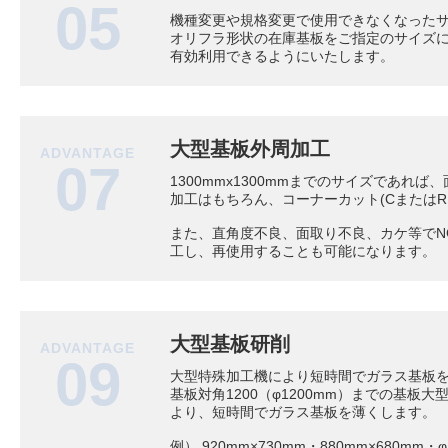
05
機種変更や規格変更で使用できなくなった
オリフラ形状の在庫基板をご指定のサイズ
有効利用できるようにいたします。
大型基板外周加工
ADVANTAGE
07
1300mmx1300mmまでのサイズであれば、
加工はもちろん、コーナーカット(CまたはR
また、直角度不良、面取り不良、カケ等でN
工し、再使用することも可能になります。
大型基板研削
ADVANTAGE
09
大型特殊加工機により短時間でガラス基板
基板対角1200（φ1200mm）までの基板
より、短時間でガラス基板を薄くします。
例） 920mm×730mm・880mm×680mm・φ1