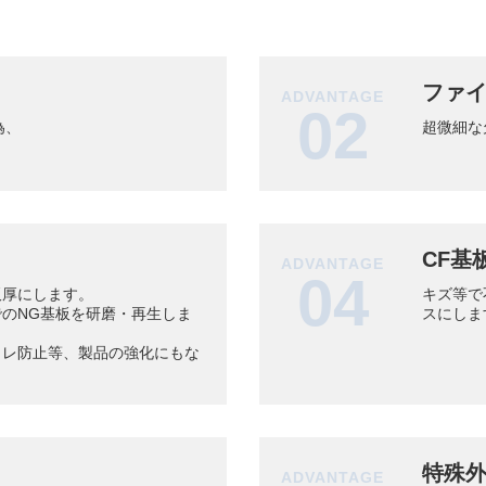
ファ
ADVANTAGE
02
為、
超微細な
CF基
ADVANTAGE
04
板厚にします。
キズ等で
のNG基板を研磨・再生しま
スにしま
ワレ防止等、製品の強化にもな
特殊
ADVANTAGE